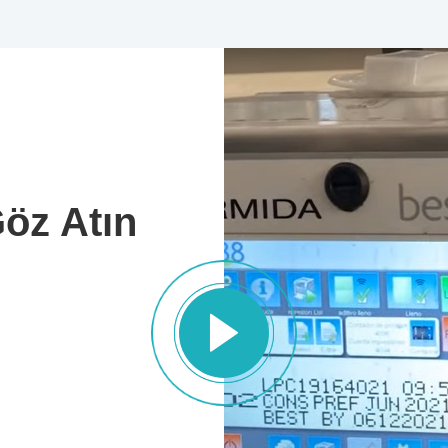
öz Atın