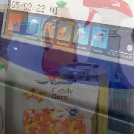
YE
ÜBÜTÖRÜ!