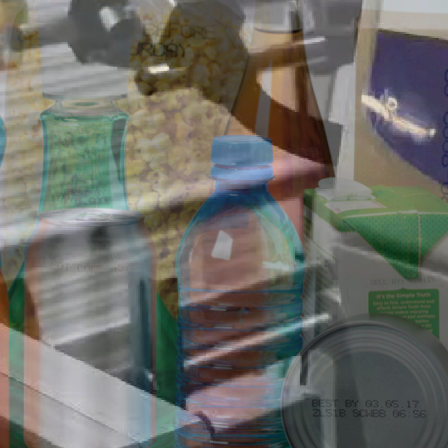
TÜRKİ
DİSTR
Daha Fazla